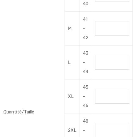
40
41
M
-
42
43
L
-
44
45
XL
-
46
Quantité/Taille
48
2XL
-