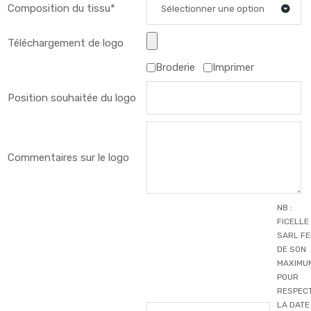
Composition du tissu*
Sélectionner une option
Téléchargement de logo
Broderie
Imprimer
Position souhaitée du logo
Commentaires sur le logo
NB :
FICELLE
SARL F
DE SON
MAXIMU
POUR
RESPEC
LA DATE