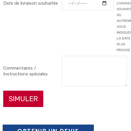
Date de livraison souhaitée
LIVRAIS
SOUHAI
OU
AUTREM
VOUS
INDIQUE
LA DATE
PLUS
PROCHE.
Couleur primaire
▼
Commentaires /
Couleur secondaire
Instructions spéciales
▼
Poches
Bandes réfléchissantes
SIMULER
grises
Bandes réfléchissantes
jaunes/grises
ENREGISTRER LA