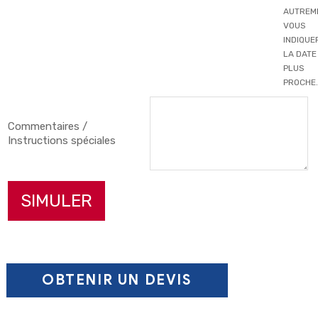
AUTREM
VOUS
INDIQUE
LA DATE
PLUS
PROCHE.
Commentaires /
Couleur primaire
▼
Instructions spéciales
ENREGISTRER LA
PERSONNALISATION
SIMULER