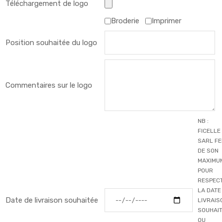
Téléchargement de logo
Broderie
Imprimer
Position souhaitée du logo
Commentaires sur le logo
NB :
FICELLE
SARL F
DE SON
MAXIMU
POUR
RESPEC
LA DATE
Date de livraison souhaitée
LIVRAIS
SOUHAI
OU