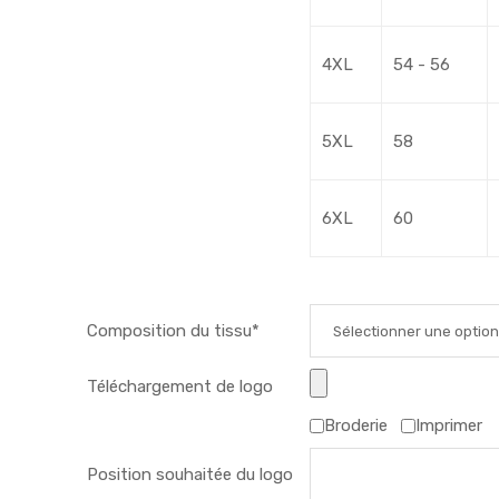
4XL
54 - 56
5XL
58
6XL
60
Composition du tissu*
Sélectionner une optio
Couleur primaire
▼
Téléchargement de logo
Couleur secondaire
▼
Broderie
Imprimer
Poches
Bandes réfléchissantes
Position souhaitée du logo
grises