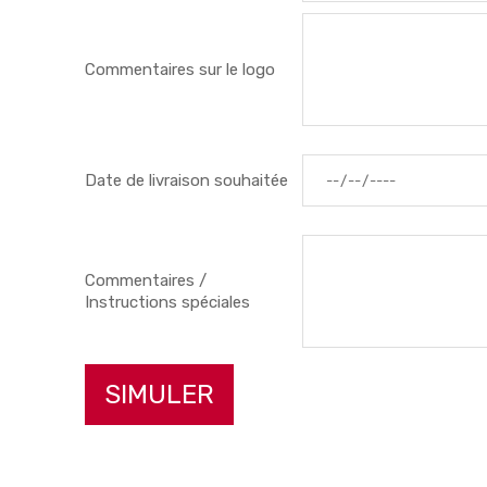
Bandes réfléchissantes
jaunes/grises
Commentaires sur le logo
ENREGISTRER LA PERSONNALISATION
Date de livraison souhaitée
Commentaires /
Instructions spéciales
SIMULER