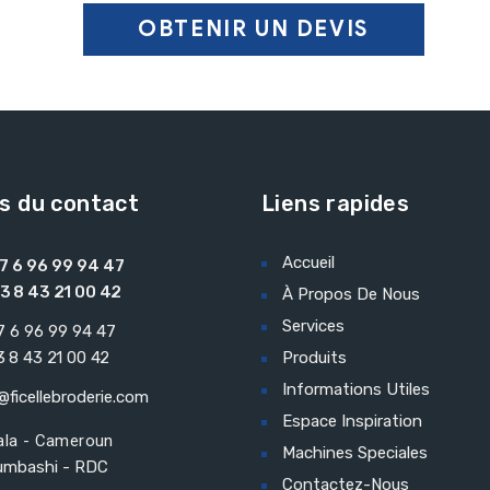
ls du contact
Liens rapides
Accueil
7 6 96 99 94 47
3 8 43 21 00 42
À Propos De Nous
Services
 6 96 99 94 47
 8 43 21 00 42
Produits
Informations Utiles
@ficellebroderie.com
Espace Inspiration
ala - Cameroun
Machines Speciales
umbashi - RDC
Contactez-Nous