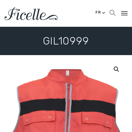
FR
GIL10999