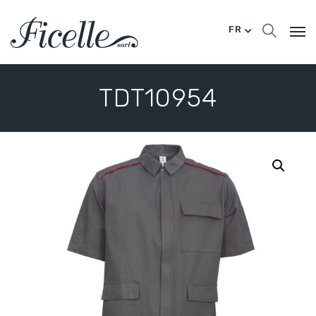
FR
TDT10954