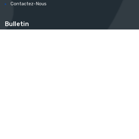
Contactez-Nous
Bulletin
Abonnez-vous à notre newsletter et événements dès
maintenant pour être mis à jour.
Pour vos questions
Cliquez ici
© 2026 Ficelle – Design et Développement par
Politique de confidentialité