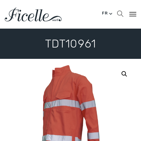
FR
TDT10961